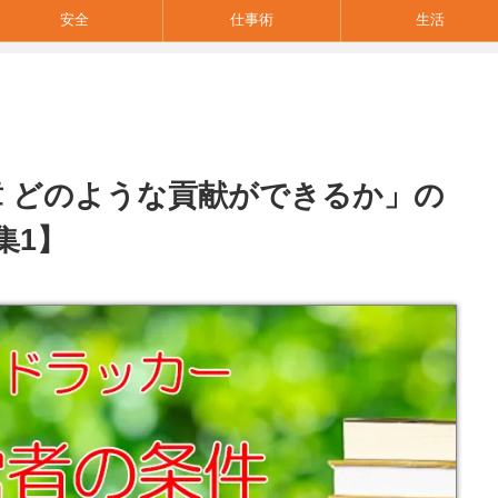
安全
仕事術
生活
章 どのような貢献ができるか」の
集1】