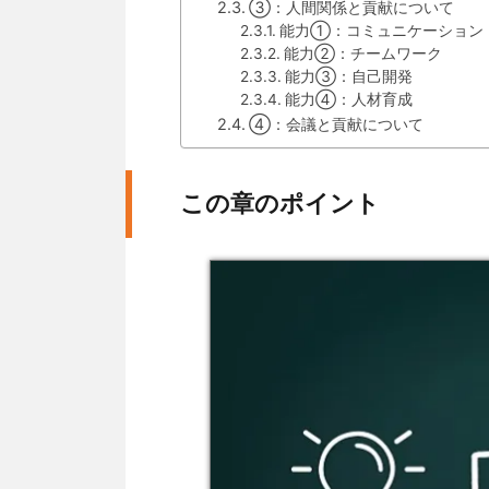
③：人間関係と貢献について
能力①：コミュニケーション
能力②：チームワーク
能力③：自己開発
能力④：人材育成
④：会議と貢献について
この章のポイント