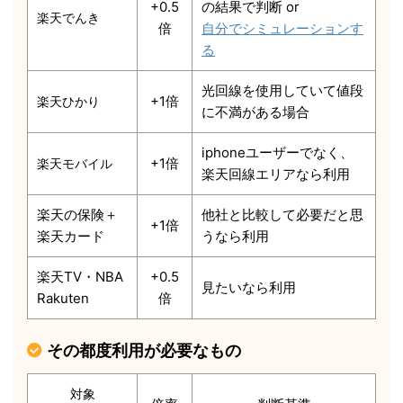
+0.5
の結果で判断 or
楽天でんき
倍
自分でシミュレーションす
る
光回線を使用していて値段
+1倍
楽天ひかり
に不満がある場合
iphoneユーザーでなく、
+1倍
楽天モバイル
楽天回線エリアなら利用
楽天の保険＋
他社と比較して必要だと思
+1倍
楽天カード
うなら利用
楽天TV・NBA
+0.5
見たいなら利用
Rakuten
倍
その都度利用が必要なもの
対象